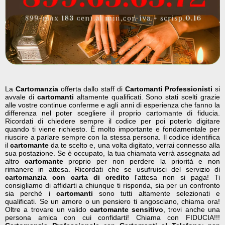
La
Cartomanzia
offerta dallo staff di
Cartomanti Professionisti
si
avvale di
cartomanti
altamente qualificati. Sono stati scelti grazie
alle vostre continue conferme e agli anni di esperienza che fanno la
differenza nel poter scegliere il proprio cartomante di fiducia.
Ricordati di chiedere sempre il codice per poi poterlo digitare
quando ti viene richiesto. È molto importante e fondamentale per
riuscire a parlare sempre con la stessa persona. Il codice identifica
il
cartomante
da te scelto e, una volta digitato, verrai connesso alla
sua postazione. Se è occupato, la tua chiamata verrà assegnata ad
altro
cartomante
proprio per non perdere la priorità e non
rimanere in attesa. Ricordati che se usufruisci del servizio di
cartomanzia con carta di credito
l'attesa non si paga! Ti
consigliamo di affidarti a chiunque ti risponda, sia per un confronto
sia perché i
cartomanti
sono tutti altamente selezionati e
qualificati. Se un amore o un pensiero ti angosciano, chiama ora!
Oltre a trovare un valido
cartomante sensitivo
, trovi anche una
persona amica con cui confidarti! Chiama con FIDUCIA!!!