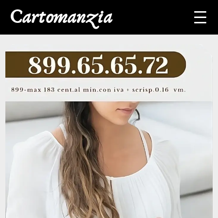
Cartomanzia
Home
Cartomanzia con
carta di credito
Cartomanzia
Svizzera
Cartomanzia
Germania
Cartomanzia
Cartomanzia